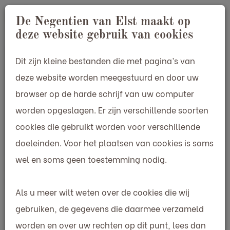
De Negentien van Elst maakt op
deze website gebruik van cookies
Dit zijn kleine bestanden die met pagina’s van
Home
deze website worden meegestuurd en door uw
Appartementen
browser op de harde schrijf van uw computer
worden opgeslagen. Er zijn verschillende soorten
Begane grond
cookies die gebruikt worden voor verschillende
Eerste Verdieping
doeleinden. Voor het plaatsen van cookies is soms
wel en soms geen toestemming nodig.
Tweede Verdieping
Situatie
Als u meer wilt weten over de cookies die wij
gebruiken, de gegevens die daarmee verzameld
Planning & Updates
Appartement 9:
worden en over uw rechten op dit punt, lees dan