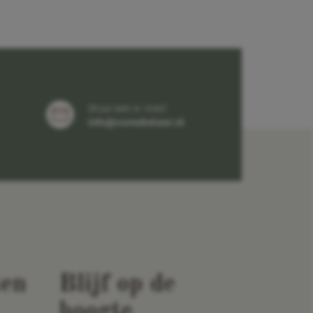
Stuur een e-mail
info@vcmakelaar.nl
en
Blijf op de
hoogte