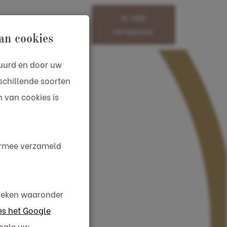
IK HEB
ratie
Contact
INTERESSE
an cookies
tuurd en door uw
schillende soorten
 van cookies is
aarmee verzameld
nieken waaronder
es het Google
oogle uw