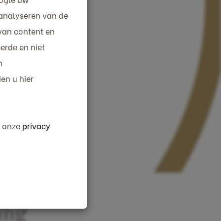
 analyseren van de
 van content en
erde en niet
n
en u hier
n onze
privacy
ing