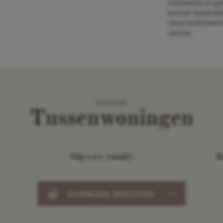
installatie zo g
kunnen beoordel
Geaccrediteeerd
veritas
overzicht
Tussenwoningen
Prijs v.o.n. (vanaf)
S
DOWNLOAD BROCHURE