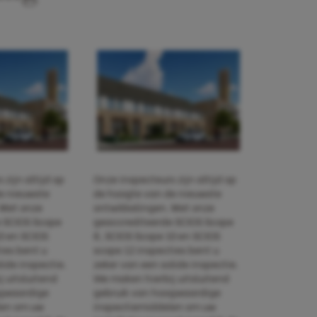
zijn altijd op
Onze inspecteurs zijn altijd op
e nieuwste
de hoogte van de nieuwste
 Met onze
ontwikkelingen. Met onze
 SCIOS Scope
geaccrediteerde SCIOS Scope
0 en SCIOS
8, SCIOS Scope 10 en SCIOS
ies bent u
scope 12 inspecties bent u
lide inspectie.
zeker van een solide inspectie.
 uitsluitend
We maken hierbij uitsluitend
ogwaardige
gebruik van hoogwaardige
len om uw
inspectiemiddelen om uw