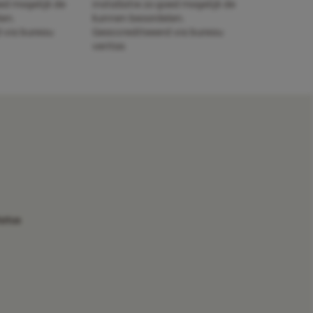
oed mogelijk de
installatie zo goed mogelijk de
en.
kunnen beoordelen.
 via bureau
Geaccrediteeerd via bureau
veritas
tatus