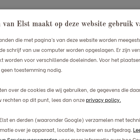
ppartementen
Situatie
Omgeving
Tips & Inspi
 van Elst maakt op deze website gebruik v
estanden die met pagina’s van deze website worden meeges
de schrijf van uw computer worden opgeslagen. Er zijn ver
kt worden voor verschillende doeleinden. Voor het plaatsen
 geen toestemming nodig.
eten over de cookies die wij gebruiken, de gegevens die d
 rechten op dit punt, lees dan onze
privacy policy.
 Elst en derden (waaronder Google) verzamelen met tech
matie over je apparaat, locatie, browser en surfgedrag.
Le
 hun Servicevoorwaarden
voor meer informatie over hoe G