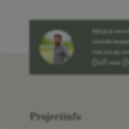
Rijd jij al voor
rotonde Snapp
met ons op vo
Gert van G
Projectinfo