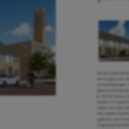
Onze inspecteurs 
de hoogte van d
ontwikkelingen.
geaccrediteerde
8, SCIOS Scope 1
scope 12 inspect
zeker van een so
We maken hierbij
gebruik van ho
inspectiemidde